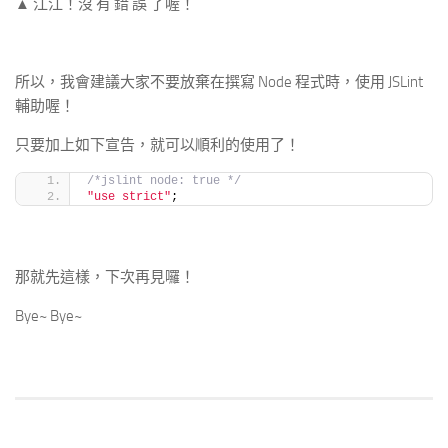
▲ 江江！沒 有 錯 誤 了喔！
所以，我會建議大家不要放棄在撰寫 Node 程式時，使用 JSLint
輔助喔！
只要加上如下宣告，就可以順利的使用了！
/*jslint node: true */
"use strict"
;
那就先這樣，下次再見囉！
Bye~ Bye~