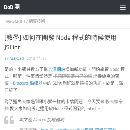
BoB 團
Skip to content
JAVASCRIPT
/
網頁技術
[教學] 如何在開發 Node 程式的時候使用
JSLint
BY
ALEXLEO
·
2015-11-25
是的，小獅最近為了幫
某個網站
增加新功能，開始學習 Node 程
式，那第一件事情當然是
找個磚頭砸自己的腳
培養優良的習
慣，
Brackets 編輯器
中的JSLint 剛好就是這樣的功能，於是… 滿
江紅了
為了避免大家遇到跟小獅一樣的卡牆問題，今天要來
教大家穿
牆
教大家如何設定適用於Node 程式開發的 JSLint。
本文經 AlexLeo 授權轉載