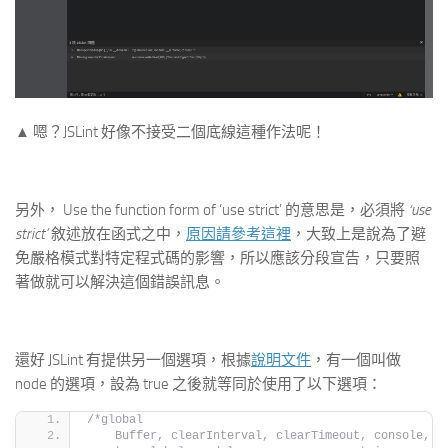
▲ 嗯？JSLint 好像不接受二個底線這種作法呢！
另外， Use the function form of ‘use strict’ 的意思是，必須將
‘use
strict’
敘述放在函式之中，
原因請參考這裡
，大致上是說為了避
免嚴格模式對特定程式碼的影響，所以應該分段宣告，只要照
著做就可以解決這個錯誤訊息。
還好 JSLint 有提供另一個選項，根據
說明文件
，有一個叫做
node 的選項，設為 true 之後就等同於使用了以下選項：
/*global
    Buffer, clearInterval, clearTimeout, console, 