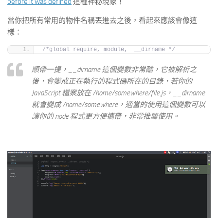
before it was defined
這種神秘現象！
當你把所有常用的物件名稱丟進去之後，看起來應該會像這
樣：
/*global require, module,  __dirname */
順帶一提，
__dirname
這個變數非常酷，它被解析之
後，會變成正在執行的程式碼所在的目錄，若你的
JavaScript 檔案放在
/home/somewhere/file.js
，
__dirname
就會變成
/home/somewhere
，適當的使用這個變數可以
讓你的 node 程式更方便攜帶，非常推薦使用。