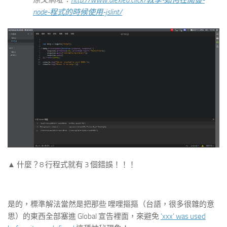
原文網址：
http://www.alexleo.click/教學-如何在開發-
node-程式的時候使用-jslint/
▲ 什麼？8 行程式就有 3 個錯誤！！！
是的，標準解法當然是把那些 哩哩摳摳（台語，很多很雜的意
思）的東西全部塞進 Global 宣告裡面，來避免
‘xxx’ was used