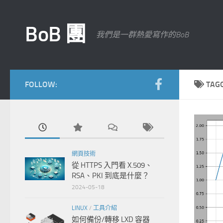
Skip to content
BoB 團
我們是一群熱愛寫作的BoB
FOLLOW:
TAG
網頁技術
從 HTTPS 入門看 X.509、
RSA、PKI 到底是什麼？
2024-05-18
LINUX
/
工具介紹
如何備份/轉移 LXD 容器