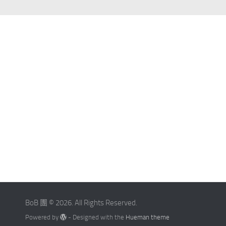
BoB 團 © 2026. All Rights Reserved.
Powered by
- Designed with the
Hueman theme