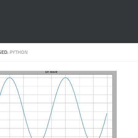
GED:
PYTHON