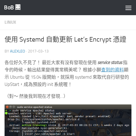
BoB 團
Skip to content
LINUX
使用 Systemd 自動更新 Let’s Encrypt 憑證
BY
ALEXLEO
·
2017-03-13
各位好久不見了！ 最近大家有沒有發現在使用
service status
指
令的時候，輸出結果變得異常精美呢？ 根據小獅
查到的資料
顯
示 Ubuntu 從 15.04 版開始，就採用 systemd 來取代自行研發的
UpStart，成為預設的 init 系統喔！
（對～ 然後我到現在才發現…）