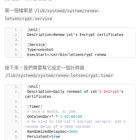
第一個檔案是
/lib/systemd/system/renew-
letsencrypt.service
[
Unit
]
Description=Renew Let's Encrypt certificates
[
Service
]
Type=oneshot
ExecStart=/usr/bin/letsencrypt renew
接下來，我們需要幫它設定一個計時器
/lib/systemd/system/renew-letsencrypt.timer
[
Unit
]
Description=Daily renewal 
of
 Let
's Encrypt'
s 
certificates
[
Timer
]
# once a month, at 2AM
OnCalendar=*-*
-1
02
:
00
:
00
# Be kind to the Let's Encrypt servers: add a 
random delay of 0–3600 seconds
RandomizedDelaySec=
3600
Persistent=
true