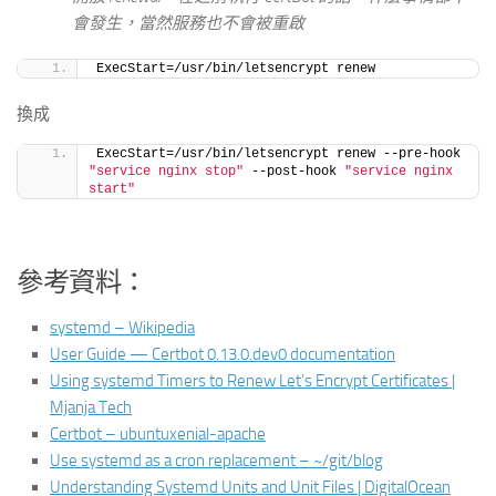
會發生，當然服務也不會被重啟
ExecStart=/usr/bin/letsencrypt renew
換成
ExecStart=/usr/bin/letsencrypt renew --pre-hook 
"service nginx stop"
 --post-hook 
"service nginx 
start"
參考資料：
systemd – Wikipedia
User Guide — Certbot 0.13.0.dev0 documentation
Using systemd Timers to Renew Let’s Encrypt Certificates |
Mjanja Tech
Certbot – ubuntuxenial-apache
Use systemd as a cron replacement – ~/git/blog
Understanding Systemd Units and Unit Files | DigitalOcean