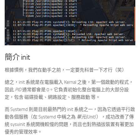
簡介 init
根據慣例，我們在動手之前，一定要先科普一下才行（笑）
總之，init 系統是在電腦載入 Kernal 之後，第一個啟動的程式，
因此
PID
通常都會是 0。它負責初始化整台電腦上的大部分設
定，包含 磁碟掛載、網路設定、服務啟動 等。
而 Systemd 則是目前最熱門的 init 系統之一，因為它透過平行啟
動各個服務（在 Systemd 中稱之為
單元(Unit)
），成功改善了傳
統 sysvinit 系統開機較慢的問題，而且也對熱插拔裝置有著更加
優秀的管理效率。