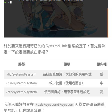
終於要來進行期待已久的 Systemd Unit 檔案設定了，首先要決
定一下設定檔要放在哪裡？
路徑
說明
優先權
/lib/systemd/system
系統服務預設、大部分的應用程式
低
/run/systemd/system
較少使用（使用者而言）
中
/etc/systemd/system
使用者自訂，用來覆蓋系統設定
高
我個人偏好放置在
因為要是跟系統衝
/lib/systemd/system
突的話，比較容易發現！