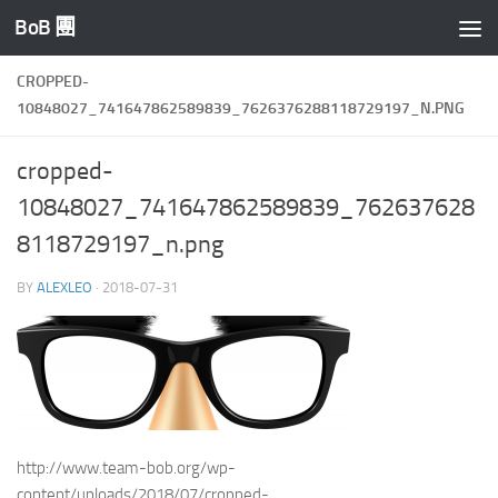
BoB 團
Skip to content
CROPPED-
10848027_741647862589839_7626376288118729197_N.PNG
cropped-
10848027_741647862589839_762637628
8118729197_n.png
BY
ALEXLEO
·
2018-07-31
http://www.team-bob.org/wp-
content/uploads/2018/07/cropped-