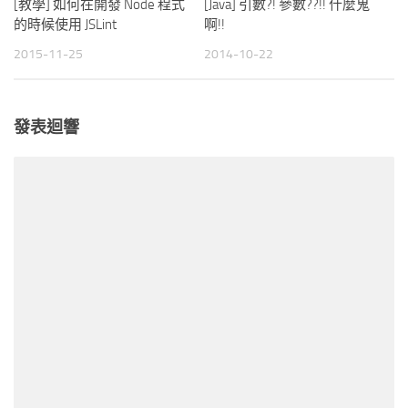
[教學] 如何在開發 Node 程式
[Java] 引數?! 參數??!! 什麼鬼
的時候使用 JSLint
啊!!
2015-11-25
2014-10-22
發表迴響