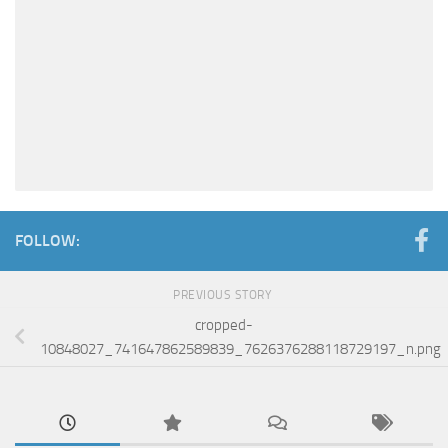
FOLLOW:
PREVIOUS STORY
cropped-
10848027_741647862589839_7626376288118729197_n.png