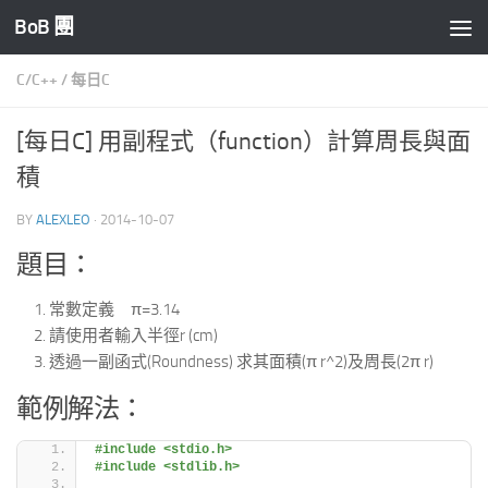
BoB 團
Skip to content
C/C++
/
每日C
[每日C] 用副程式（function）計算周長與面
積
BY
ALEXLEO
·
2014-10-07
題目：
常數定義 π=3.14
請使用者輸入半徑r (cm)
透過一副函式(Roundness) 求其面積(π r^2)及周長(2π r)
範例解法：
#include <stdio.h>
#include <stdlib.h>