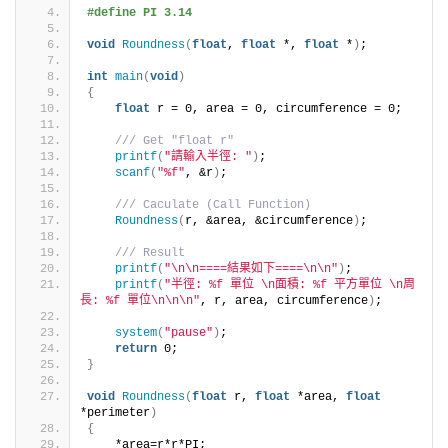
#define PI 3.14
void
Roundness
(
float
, 
float
 *, 
float
 *
)
;
int
main
(
void
)
{
float
 r = 0, area = 0, circumference = 0;
/// Get "float r"
printf
(
"請輸入半徑: "
)
;
scanf
(
"%f"
, &r
)
;
/// Caculate (Call Function)
Roundness
(
r, &area, &circumference
)
;
/// Result
printf
(
"\n\n====結果如下====\n\n"
)
;
printf
(
"半徑: %f 單位 \n面積: %f 平方單位 \n周
長: %f 單位\n\n\n"
, r, area, circumference
)
;
system
(
"pause"
)
;
return
 0;
}
void
Roundness
(
float
 r, 
float
 *area, 
float
*perimeter
)
{
    *area=r*r*PI;