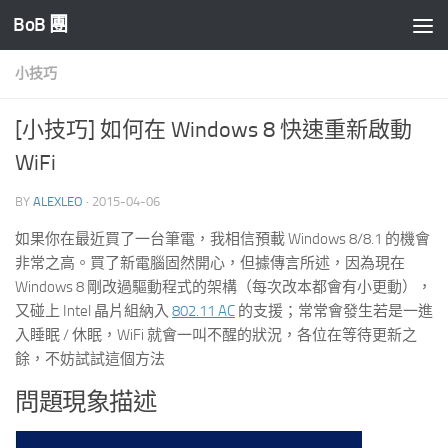
BoB 團
Skip to content
小技巧
[小技巧] 如何在 Windows 8 快速重新啟動
WiFi
BY
ALEXLEO
·
2015-04-06
如果你在最近買了一台筆電，我相信預載 Windows 8/8.1 的機會
非常之高。買了新電腦固然開心，但據傳言所述，因為現在
Windows 8 剛改過驅動程式的架構（每次改本都會有小更動），
又碰上 Intel 晶片組納入
802.11 AC
的支援；常常會發生若是一進
入睡眠 / 休眠，WiFi 就會一叫不醒的狀況，各位在等待更新之
餘，不妨試試這個方法
問題現象描述