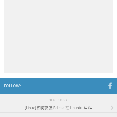
FOLLOW:
NEXT STORY
[Linux] 如何安裝 Eclipse 在 Ubuntu 14.04