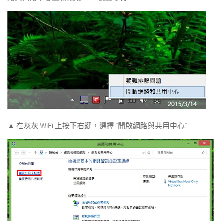
▲ 在灰灰 WiFi 上按下右鍵，選擇 “開啟網路與共用中心”