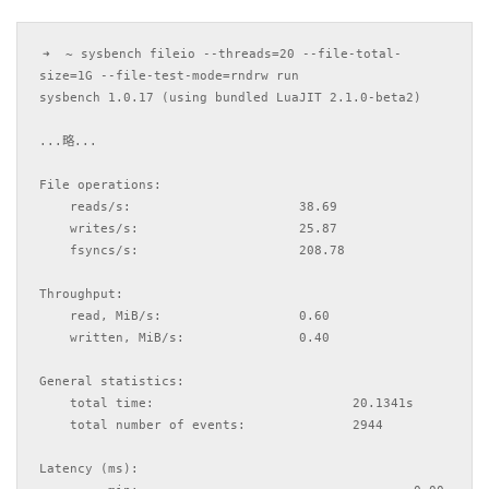
➜  ~ sysbench fileio --threads=20 --file-total-
size=1G --file-test-mode=rndrw run    

sysbench 1.0.17 (using bundled LuaJIT 2.1.0-beta2)

...略...

File operations:

    reads/s:                      38.69

    writes/s:                     25.87

    fsyncs/s:                     208.78

Throughput:

    read, MiB/s:                  0.60

    written, MiB/s:               0.40

General statistics:

    total time:                          20.1341s

    total number of events:              2944

Latency (ms):
