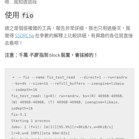
嗯… 我知道這段
使用
fio
總之是個很複雜的工具，報告非常詳細，我也只用過幾次，我
覺得
SSORC.tw
在參數的解釋上比較詳細，有興趣的各位就直接
去看吧！
注意：千萬
不要
指到 block 裝置，會抹掉的！
➜  ~ fio --name fio_test_read  --direct=1 --rw=randrw 
--bs=4k --size=1G --refill_buffers --ioengine=libaio 
--iodepth=16

fio_test_read: (g=0): rw=randrw, bs=(R) 4096B-4096B, 
(W) 4096B-4096B, (T) 4096B-4096B, ioengine=libaio, 
iodepth=16

fio-3.1

Starting 1 process

Jobs: 1 (f=1): [m(1)][95.9%][r=0KiB/s,w=0KiB/s]
[r=0,w=0 IOPS][eta 00m:02s]            
