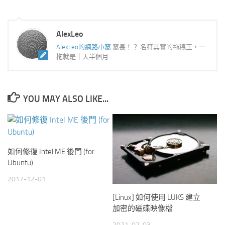
AlexLeo
AlexLeo的網路小窩
窩長！？ 名符其實的拖稿王，一
拖就是十天半個月
YOU MAY ALSO LIKE...
如何修復 Intel ME 後門 (for
Ubuntu)
2017-12-01
[Linux] 如何使用 LUKS 建立
加密的磁碟映像檔
2021-02-03