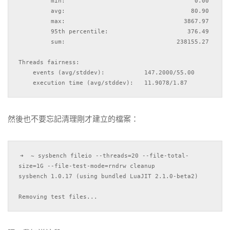
         min:                                    0.00

         avg:                                   80.90

         max:                                 3867.97

         95th percentile:                      376.49

         sum:                               238155.27

Threads fairness:

    events (avg/stddev):           147.2000/55.00

然後也不要忘記清理剛才建立的檔案：
➜  ~ sysbench fileio --threads=20 --file-total-
size=1G --file-test-mode=rndrw cleanup

sysbench 1.0.17 (using bundled LuaJIT 2.1.0-beta2)
