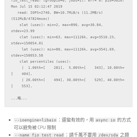
fio_test_read: (groupid=0, jobs=1): err= 0: pid=3020: 
Mon Jul 15 02:12:47 2019

   read: IOPS=2740, BW=10.7MiB/s (11.2MB/s)
(512MiB/47824msec)

    slat (usec): min=2, max=890, avg=30.84, 
stdev=23.99

    clat (usec): min=63, max=11126k, avg=3510.23, 
stdev=150054.01

     lat (usec): min=80, max=11126k, avg=3541.69, 
stdev=150053.58

    clat percentiles (usec):

     |  1.00th=[    281],  5.00th=[    343], 10.00th=
[    404],

     | 20.00th=[    494], 30.00th=[    529], 40.00th=
[    553],

：還蠻有效的，用
的方式
--ioengine=libaio
async io
可以避免被 CPU 限制
：請千萬不要用
之類
--name fio_test_read
/dev/sda