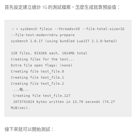
首先設定建立總計 1G 的測試檔案，怎麼生成就靠預設值：
~ » sysbench fileio --threads=20 --file-total-size=1G 
--file-test-mode=rndrw prepare

sysbench 1.0.17 (using bundled LuaJIT 2.1.0-beta2)

128 files, 8192Kb each, 1024Mb total

Creating files for the test...

Extra file open flags: (none)

Creating file test_file.0

Creating file test_file.1

Creating file test_file.2

 ...略...

 Creating file test_file.127

 1073741824 bytes written in 13.79 seconds (74.27 
接下來就可以開始測試：