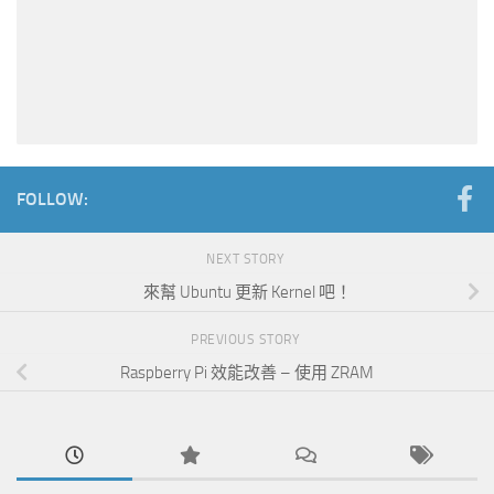
FOLLOW:
NEXT STORY
來幫 Ubuntu 更新 Kernel 吧！
PREVIOUS STORY
Raspberry Pi 效能改善 – 使用 ZRAM